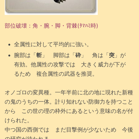
部位破壊：角・腕・脚・
背棘(ﾀﾏﾊﾐ時)
全属性に対して平均的に強い。
腕部は「
斬
」 脚部は「
砕
」 角は「
突
」が
有効。他属性の攻撃では 大きく威力が下が
るため 複合属性の武器を推奨。
オノゴロの変異種。一年半前に北の地に現れた新種
の鬼のうちの一体。計り知れない防御力を持つこと
から この世の理の枠外にあるという意味の名が付
けられた。
中つ国の西側では まだ目撃例が少ないため 今後
の研究が待たれる。