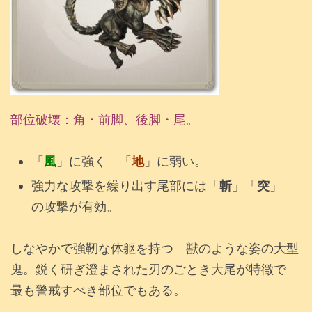
部位破壊：角・前脚、後脚・尾。
「
風
」に強く 「
地
」に弱い。
強力な攻撃を繰り出す尾部には「
斬
」「
突
」
の攻撃が有効。
しなやかで強靭な体躯を持つ 獣のような姿の大型
鬼。鋭く研ぎ澄まされた刃のごとき大尾が特徴で
最も警戒すべき部位でもある。