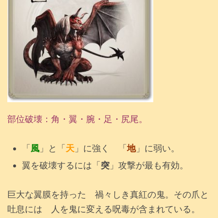
部位破壊：角・翼・腕・足・尻尾。
「
風
」と「
天
」に強く 「
地
」に弱い。
翼を破壊するには「
突
」攻撃が最も有効。
巨大な翼膜を持った 禍々しき真紅の鬼。その爪と
吐息には 人を鬼に変える呪毒が含まれている。