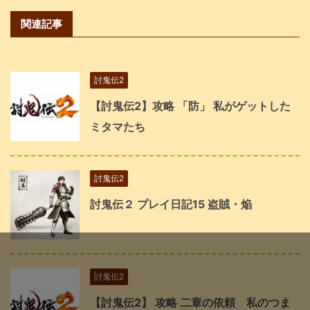
関連記事
討鬼伝2
【討鬼伝2】攻略 「防」 私がゲットした
ミタマたち
討鬼伝2
討鬼伝２ プレイ日記15 盗賊・焔
討鬼伝2
【討鬼伝2】 攻略 二章の依頼 私のつま