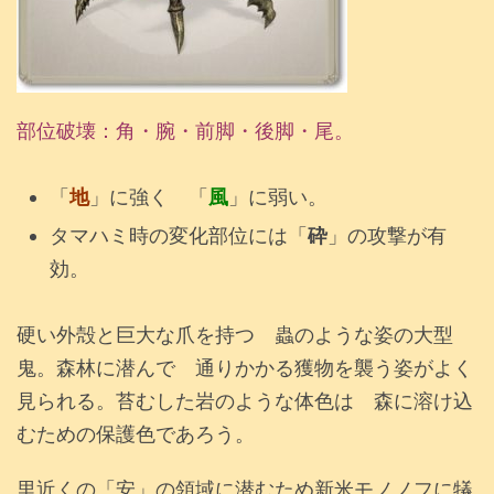
部位破壊：角・腕・前脚・後脚・尾。
「
地
」に強く 「
風
」に弱い。
タマハミ時の変化部位には「
砕
」の攻撃が有
効。
硬い外殻と巨大な爪を持つ 蟲のような姿の大型
鬼。森林に潜んで 通りかかる獲物を襲う姿がよく
見られる。苔むした岩のような体色は 森に溶け込
むための保護色であろう。
里近くの「安」の領域に潜むため新米モノノフに犠