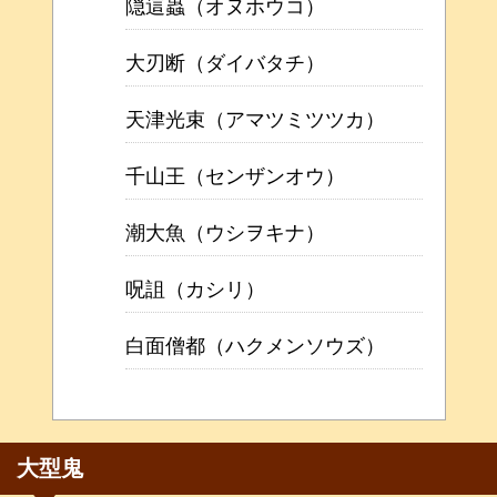
隠這蟲（オヌホウコ）
大刃断（ダイバタチ）
天津光束（アマツミツツカ）
千山王（センザンオウ）
潮大魚（ウシヲキナ）
呪詛（カシリ）
白面僧都（ハクメンソウズ）
大型鬼