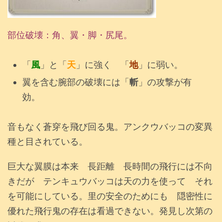
部位破壊：角、翼・脚・尻尾。
「
風
」と「
天
」に強く 「
地
」に弱い。
翼を含む腕部の破壊には「
斬
」の攻撃が有
効。
音もなく蒼穿を飛び回る鬼。アンクウバッコの変異
種と目されている。
巨大な翼膜は本来 長距離 長時間の飛行には不向
きだが テンキュウバッコは天の力を使って それ
を可能にしている。里の安全のためにも 隠密性に
優れた飛行鬼の存在は看過できない。発見し次第の