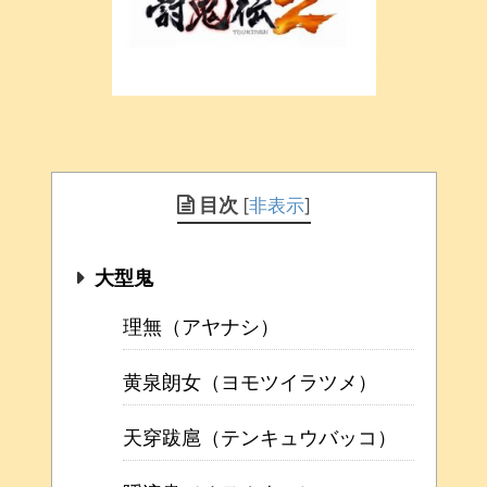
目次
[
非表示
]
大型鬼
理無（アヤナシ）
黄泉朗女（ヨモツイラツメ）
天穿跋扈（テンキュウバッコ）