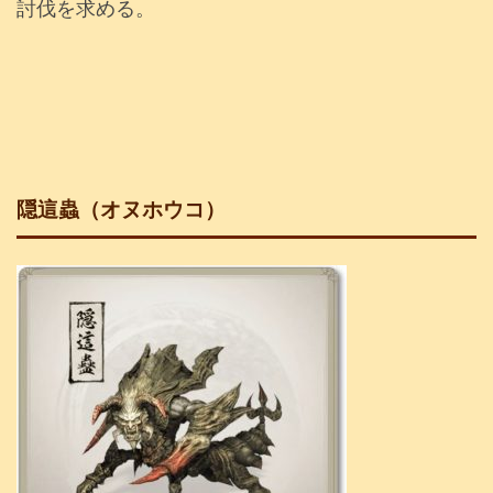
討伐を求める。
隠這蟲（オヌホウコ）