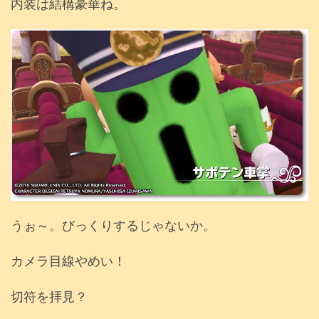
内装は結構豪華ね。
うぉ～。びっくりするじゃないか。
カメラ目線やめい！
切符を拝見？