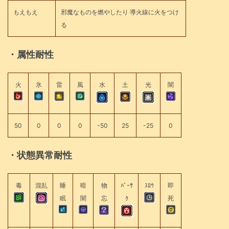
もえもえ
邪魔なものを燃やしたり 導火線に火をつけ
る
・属性耐性
火
氷
雷
風
水
土
光
闇
50
0
0
0
-50
25
-25
0
・状態異常耐性
毒
混乱
睡
暗
物
ﾊﾞｰｻ
ｽﾛｳ
即
眠
闇
忘
ｸ
死