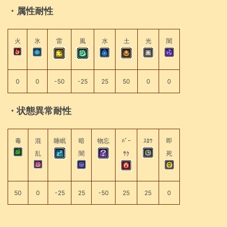
・属性耐性
火
氷
雷
風
水
土
光
闇
0
0
-50
-25
25
50
0
0
・状態異常耐性
毒
混
睡眠
暗
物忘
ﾊﾞｰ
ｽﾛｳ
即
乱
闇
ｻｸ
死
50
0
-25
25
-50
25
25
0