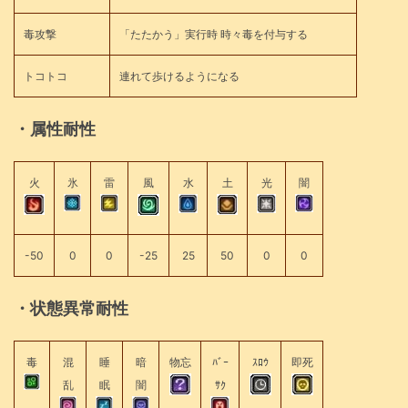
毒攻撃
「たたかう」実行時 時々毒を付与する
トコトコ
連れて歩けるようになる
・属性耐性
火
氷
雷
風
水
土
光
闇
-50
0
0
-25
25
50
0
0
・状態異常耐性
毒
混
睡
暗
物忘
ﾊﾞｰ
ｽﾛｳ
即死
乱
眠
闇
ｻｸ