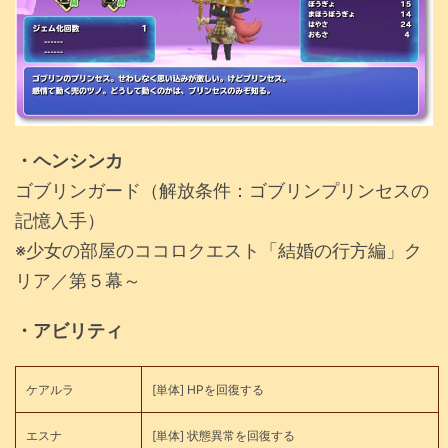
・ヘンシンカ
ゴブリンガード（解放条件：ゴブリンプリンセスの
記憶入手）
※少女の部屋のココロクエスト「結婚の行方編」ク
リア／第５幕～
・アビリティ
ケアルラ
[単体] HPを回復する
エスナ
[単体] 状態異常を回復する