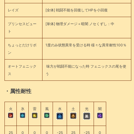
レイズ
[全体] 戦闘不能を回復してHPを小回復
プリンセスビュー
[単体] 物理ダメージ＋暗闇 ノセくずし：中
ト
ちょっとだけリボ
1度のみ状態異常を受ける時 様々な異常耐性100％
ン
オートフェニック
味方が戦闘不能になった時 フェニックスの尾を使
ス
う
・属性耐性
火
氷
雷
風
水
土
光
闇
25
0
0
0
-25
25
-25
0