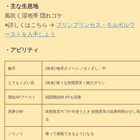
・主な生息地
風吹く湿地帯 隠れゴケ
※詳しくはこちら →
プリンプリンセス・モルボルワ
ーストを入手しよう
・アビリティ
触手
[単体] 物理ダメージ ノセくずし：中
とてもくさい息
[単体] 様々な状態異常＋能力ダウン
開始APブースト
戦闘開始時 APを回復
悪夢の時
状態異常ｱﾋﾞﾘﾃｨを使うとき 状態異常の効果時間が少し
る
ノリノリ
乗って移動できるようになる