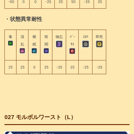
-50
0
0
-25
25
50
-25
25
・状態異常耐性
毒
混
睡
暗
物忘
ﾊﾞｰ
ｽﾛｳ
即死
乱
眠
闇
ｻｸ
25
25
0
25
-25
25
-25
-25
027 モルボルワースト（L）