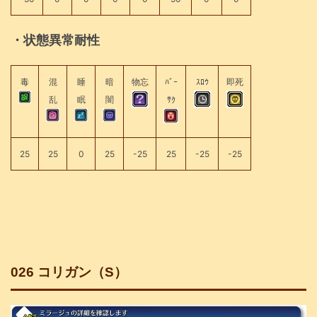
・状態異常耐性
毒
混
睡
暗
物忘
ﾊﾞｰ
ｽﾛｳ
即死
乱
眠
闇
ｻｸ
25
25
0
25
-25
25
-25
-25
026 コリガン（S）