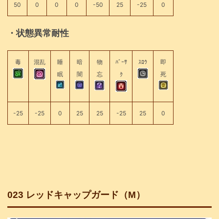
50
0
0
0
-50
25
-25
0
・状態異常耐性
毒
混乱
睡
暗
物
ﾊﾞｰｻ
ｽﾛｳ
即
眠
闇
忘
ｸ
死
-25
-25
0
25
25
-25
25
0
023 レッドキャップガード（M）