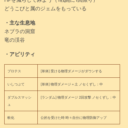
どうこびと属のジェムをもっている
・主な生息地
ネブラの洞窟
竜の渓谷
・アビリティ
プロテス
[単体] 受ける物理ダメージがダウンする
いしつぶて
[単体] 物理ダメージ＋土 ノセくずし：中
ダブルスマッシ
[ランダム] 物理ダメージ 2回攻撃 ノセくずし：中
ュ
軟化
公的を受けた時 時々自分に物理防御アップ