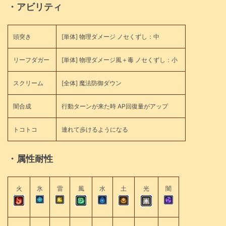
・アビリティ
頭突き
[単体] 物理ダメージ ノセくずし：中
リーフダガー
[単体] 物理ダメージ風＋毒 ノセくずし：小
スクリーム
[全体] 魔法防御ダウン
闇合成
行動ターンが来た時 AP回復量がアップ
トコトコ
連れて歩けるようになる
・属性耐性
火
氷
雷
風
水
土
光
闇