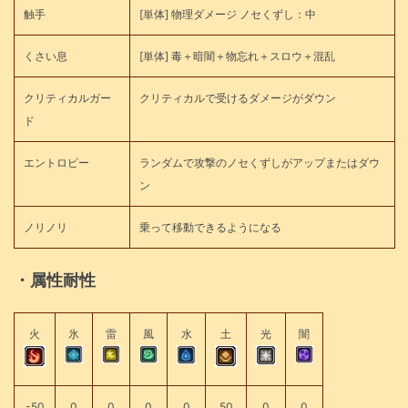
触手
[単体] 物理ダメージ ノセくずし：中
くさい息
[単体] 毒＋暗闇＋物忘れ＋スロウ＋混乱
クリティカルガー
クリティカルで受けるダメージがダウン
ド
エントロピー
ランダムで攻撃のノセくずしがアップまたはダウ
ン
ノリノリ
乗って移動できるようになる
・属性耐性
火
氷
雷
風
水
土
光
闇
-50
0
0
0
0
50
0
0