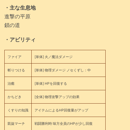
・主な生息地
進撃の平原
鎖の道
・アビリティ
ファイア
[単体] 火／魔法ダメージ
斬りつける
[単体] 物理ダメージ ノセくずし：中
治癒
[単体] HPを回復する
かちどき
[全体] 物理攻撃アップの効果
くすりの知識
アイテムによるHP回復量がアップ
凱旋マーチ
戦闘勝利時 味方全員のHPが少し回復