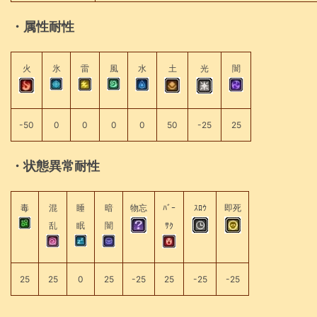
・属性耐性
火
氷
雷
風
水
土
光
闇
-50
0
0
0
0
50
-25
25
・状態異常耐性
毒
混
睡
暗
物忘
ﾊﾞｰ
ｽﾛｳ
即死
乱
眠
闇
ｻｸ
25
25
0
25
-25
25
-25
-25