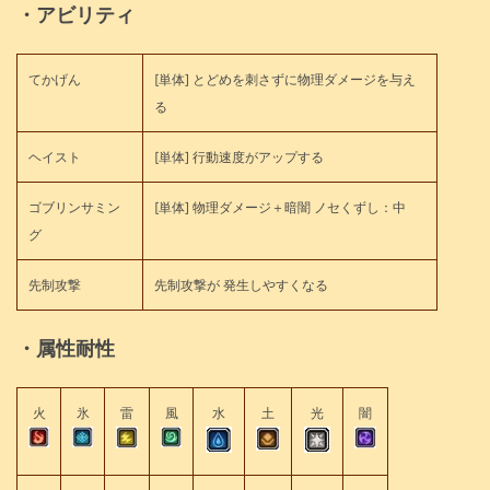
・アビリティ
てかげん
[単体] とどめを刺さずに物理ダメージを与え
る
ヘイスト
[単体] 行動速度がアップする
ゴブリンサミン
[単体] 物理ダメージ＋暗闇 ノセくずし：中
グ
先制攻撃
先制攻撃が 発生しやすくなる
・属性耐性
火
氷
雷
風
水
土
光
闇