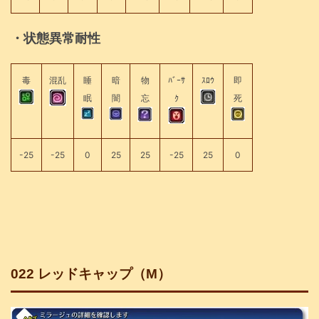
・状態異常耐性
毒
混乱
睡
暗
物
ﾊﾞｰｻ
ｽﾛｳ
即
眠
闇
忘
ｸ
死
-25
-25
0
25
25
-25
25
0
022 レッドキャップ（M）