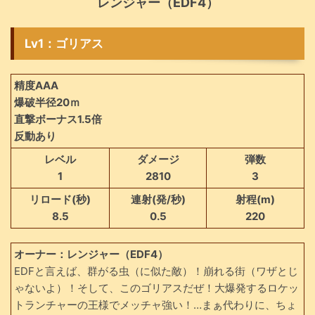
レンジャー（EDF4）
Lv1：ゴリアス
精度AAA
爆破半径20ｍ
直撃ボーナス1.5倍
反動あり
レベル
ダメージ
弾数
1
2810
3
リロード(秒)
連射(発/秒)
射程(m)
8.5
0.5
220
オーナー：レンジャー（EDF4）
EDFと言えば、群がる虫（に似た敵）！崩れる街（ワザとじ
ゃないよ）！そして、このゴリアスだぜ！大爆発するロケッ
トランチャーの王様でメッチャ強い！…まぁ代わりに、ちょ