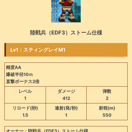
陸戦兵（EDF3）ストーム仕様
Lv1：スティングレイM1
精度AA
爆破半径10ｍ
直撃ボーナス2倍
レベル
ダメージ
弾数
1
412
2
リロード(秒)
連射(発/秒)
射程(m)
1.5
1
550
オーナー：陸戦兵（EDF3）ストーム仕様