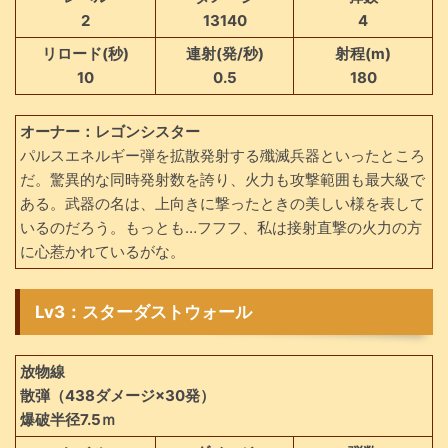
2
13140
4
リロード(秒)
連射(発/秒)
射程(m)
10
0.5
180
オーナー：レゴンシスター
パルスエネルギー弾を拡散発射する殲滅兵器といったところ
だ。驚異的な同時発射数を誇り、火力も攻撃範囲も最大級で
ある。武器の名は、上向きに撃ったときの美しい様を表して
いるのだろう。もっとも…フフフ、私は接射直撃の火力の方
に心惹かれているがな。
Lv3：スターダストウォール
放物線
散弾（438ダメージ×30発）
爆破半径7.5ｍ