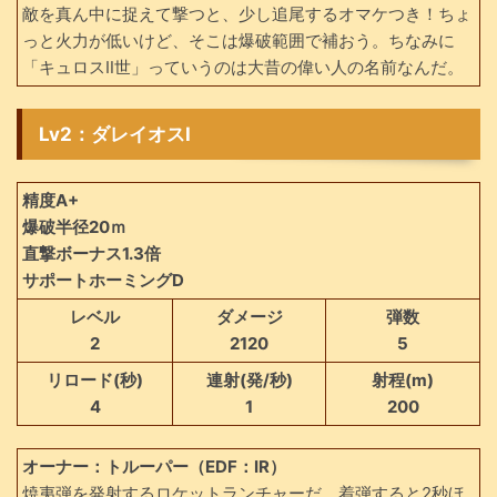
敵を真ん中に捉えて撃つと、少し追尾するオマケつき！ちょ
っと火力が低いけど、そこは爆破範囲で補おう。ちなみに
「キュロスⅡ世」っていうのは大昔の偉い人の名前なんだ。
Lv2：ダレイオスⅠ
精度A+
爆破半径20ｍ
直撃ボーナス1.3倍
サポートホーミングD
レベル
ダメージ
弾数
2
2120
5
リロード(秒)
連射(発/秒)
射程(m)
4
1
200
オーナー：トルーパー（EDF：IR）
焼夷弾を発射するロケットランチャーだ。着弾すると2秒ほ