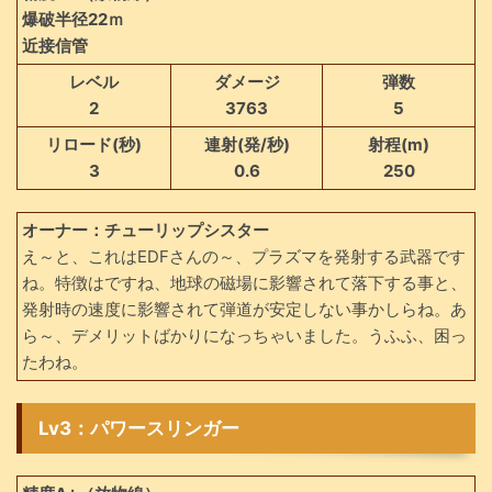
爆破半径22ｍ
近接信管
レベル
ダメージ
弾数
2
3763
5
リロード(秒)
連射(発/秒)
射程(m)
3
0.6
250
オーナー：チューリップシスター
え～と、これはEDFさんの～、プラズマを発射する武器です
ね。特徴はですね、地球の磁場に影響されて落下する事と、
発射時の速度に影響されて弾道が安定しない事かしらね。あ
ら～、デメリットばかりになっちゃいました。うふふ、困っ
たわね。
Lv3：パワースリンガー