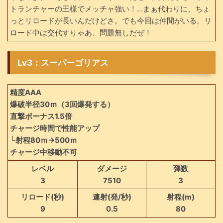
トランチャーの王様でメッチャ強い！…まぁ代わりに、ちょ
っとリロードが長いんだけどさ。でも今回は仲間がいる。リ
ロード中は交代すりゃあ、問題無しだぜ！
Lv3：スーパーゴリアス
精度AAA
爆破半径30ｍ（3回爆発する）
直撃ボーナス1.5倍
チャージ時間で性能アップ
└射程80ｍ→500ｍ
チャージ中移動不可
レベル
ダメージ
弾数
3
7510
3
リロード(秒)
連射(発/秒)
射程(m)
9
0.5
80