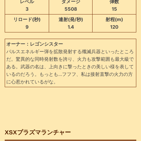
レベル
ダメージ
弾数
3
5508
15
リロード(秒)
連射(発/秒)
射程(m)
9
1.4
120
オーナー：レゴンシスター
パルスエネルギー弾を拡散発射する殲滅兵器といったところ
だ。驚異的な同時発射数を誇り、火力も攻撃範囲も最大級で
ある。武器の名は、上向きに撃ったときの美しい様を表して
いるのだろう。もっとも…フフフ、私は接射直撃の火力の方
に心惹かれているがな。
XSXプラズマランチャー