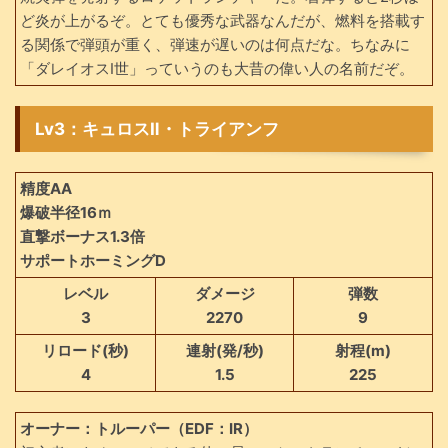
ど炎が上がるぞ。とても優秀な武器なんだが、燃料を搭載す
る関係で弾頭が重く、弾速が遅いのは何点だな。ちなみに
「ダレイオスⅠ世」っていうのも大昔の偉い人の名前だぞ。
Lv3：キュロスⅡ・トライアンフ
精度AA
爆破半径16ｍ
直撃ボーナス1.3倍
サポートホーミングD
レベル
ダメージ
弾数
3
2270
9
リロード(秒)
連射(発/秒)
射程(m)
4
1.5
225
オーナー：トルーパー（EDF：IR）