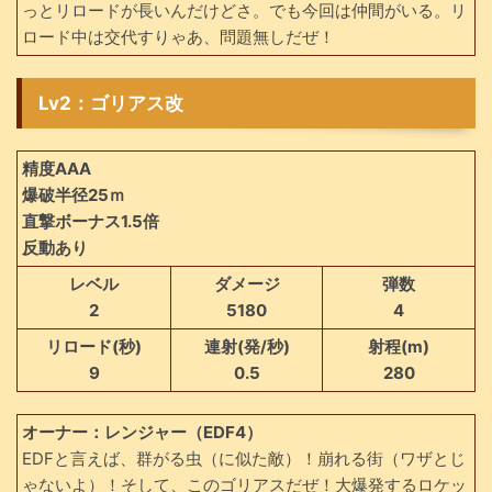
っとリロードが長いんだけどさ。でも今回は仲間がいる。リ
ロード中は交代すりゃあ、問題無しだぜ！
Lv2：ゴリアス改
精度AAA
爆破半径25ｍ
直撃ボーナス1.5倍
反動あり
レベル
ダメージ
弾数
2
5180
4
リロード(秒)
連射(発/秒)
射程(m)
9
0.5
280
オーナー：レンジャー（EDF4）
EDFと言えば、群がる虫（に似た敵）！崩れる街（ワザとじ
ゃないよ）！そして、このゴリアスだぜ！大爆発するロケッ