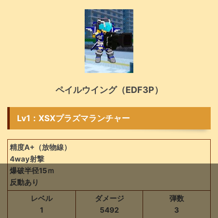
ペイルウイング（EDF3P）
Lv1：XSXプラズマランチャー
精度A+（放物線）
4way射撃
爆破半径15ｍ
反動あり
レベル
ダメージ
弾数
1
5492
3