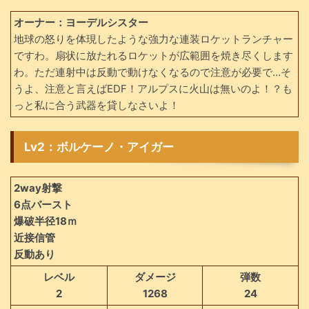
オーナー：ヨーデルシスター
地球の怒りを体現したような強力な連装ロケットランチャー
ですわ。扇状に放たれるロケットが広範囲を焼き尽くします
わ。ただ連射中は反動で動けなくなるので注意が必要で…そ
うよ、注意と言えばEDF！アルプスに火山は無いのよ！？も
っと私に合う武器を貸しなさいよ！
Lv2：ボルケーノ・アイガー
2way射撃
6点バースト
爆破半径18ｍ
近接信管
反動あり
レベル
ダメージ
弾数
2
1268
24