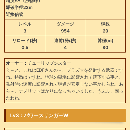
精度A+（放物線）
爆破半径22ｍ
近接信管
レベル
ダメージ
弾数
3
954
20
リロード(秒)
連射(発/秒)
射程(m)
0.5
4
80
オーナー：チューリップシスター
え～と、これはEDFさんの～、プラズマを発射する武器です
ね。特徴はですね、地球の磁場に影響されて落下する事と、
発射時の速度に影響されて弾道が安定しない事かしらね。あ
ら～、デメリットばかりになっちゃいました。うふふ、困っ
たわね。
Lv3：パワースリンガーW