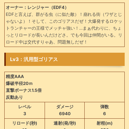
オーナー：レンジャー（EDF4）
EDFと言えば、群がる虫（に似た敵）！崩れる街（ワザとじ
ゃないよ）！そして、このゴリアスだぜ！大爆発するロケッ
トランチャーの王様でメッチャ強い！…まぁ代わりに、ちょ
っとリロードが長いんだけどさ。でも今回は仲間がいる。リ
ロード中は交代すりゃあ、問題無しだぜ！
Lv3：汎用型ゴリアス
精度AAA
爆破半径20ｍ
直撃ボーナス1.5倍
反動あり
レベル
ダメージ
弾数
3
6940
6
リロード(秒)
連射(発/秒)
射程(m)