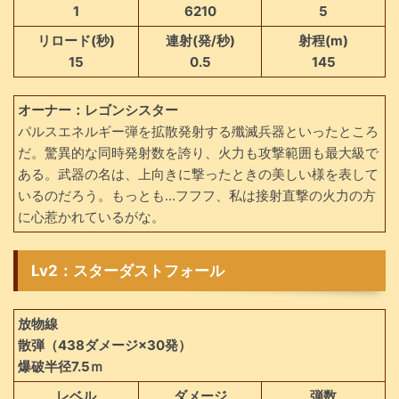
1
6210
5
リロード(秒)
連射(発/秒)
射程(m)
15
0.5
145
オーナー：レゴンシスター
パルスエネルギー弾を拡散発射する殲滅兵器といったところ
だ。驚異的な同時発射数を誇り、火力も攻撃範囲も最大級で
ある。武器の名は、上向きに撃ったときの美しい様を表して
いるのだろう。もっとも…フフフ、私は接射直撃の火力の方
に心惹かれているがな。
Lv2：スターダストフォール
放物線
散弾（438ダメージ×30発）
爆破半径7.5ｍ
レベル
ダメージ
弾数