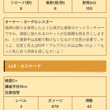
リロード(秒)
連射(発/秒)
射程(m)
8
6
155
オーナー：ヨーデルシスター
地球の怒りを体現したような強力な連装ロケットランチャー
ですわ。扇状に放たれるロケットが広範囲を焼き尽くします
わ。ただ連射中は反動で動けなくなるので注意が必要で…そ
うよ、注意と言えばEDF！アルプスに火山は無いのよ！？も
っと私に合う武器を貸しなさいよ！
Lv3：カスケード
精度C+
爆破半径16ｍ
近接信管
レベル
ダメージ
弾数
3
679
42