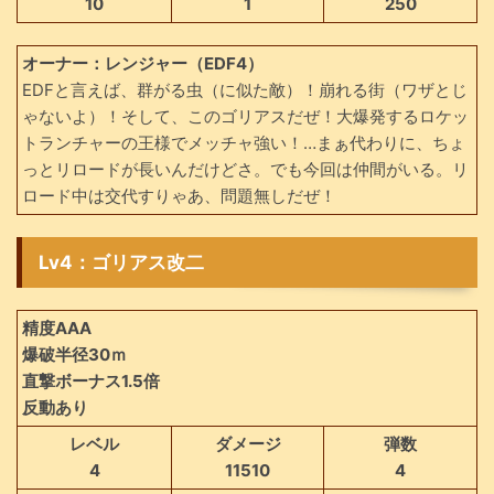
10
1
250
オーナー：レンジャー（EDF4）
EDFと言えば、群がる虫（に似た敵）！崩れる街（ワザとじ
ゃないよ）！そして、このゴリアスだぜ！大爆発するロケッ
トランチャーの王様でメッチャ強い！…まぁ代わりに、ちょ
っとリロードが長いんだけどさ。でも今回は仲間がいる。リ
ロード中は交代すりゃあ、問題無しだぜ！
Lv4：ゴリアス改二
精度AAA
爆破半径30ｍ
直撃ボーナス1.5倍
反動あり
レベル
ダメージ
弾数
4
11510
4