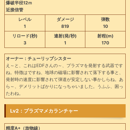
爆破半径12ｍ
近接信管
レベル
ダメージ
弾数
1
819
10
リロード(秒)
連射(発/秒)
射程(m)
3
1
170
オーナー：チューリップシスター
え～と、これはEDFさんの～、プラズマを発射する武器です
ね。特徴はですね、地球の磁場に影響されて落下する事と、
発射時の速度に影響されて弾道が安定しない事かしらね。あ
ら～、デメリットばかりになっちゃいました。うふふ、困っ
たわね。
Lv2：プラズマメカランチャー
精度A+（放物線）