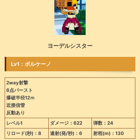
ヨーデルシスター
Lv1：ボルケーノ
2way射撃
6点バースト
爆破半径12ｍ
近接信管
反動あり
レベル1
ダメージ：622
弾数：24
リロード(秒)：8
連射(発/秒)：6
射程(m)：130