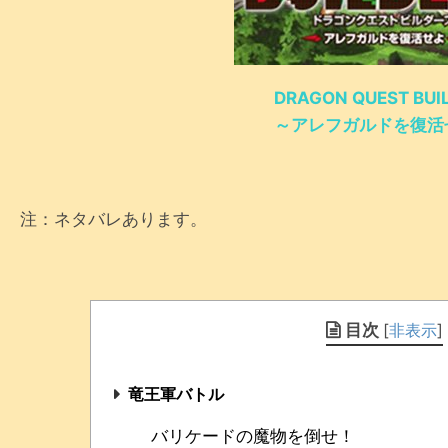
DRAGON QUEST BUI
～アレフガルドを復活
注：ネタバレあります。
目次
[
非表示
]
竜王軍バトル
バリケードの魔物を倒せ！