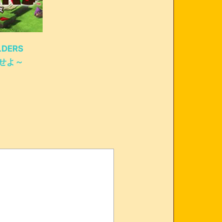
LDERS
せよ～