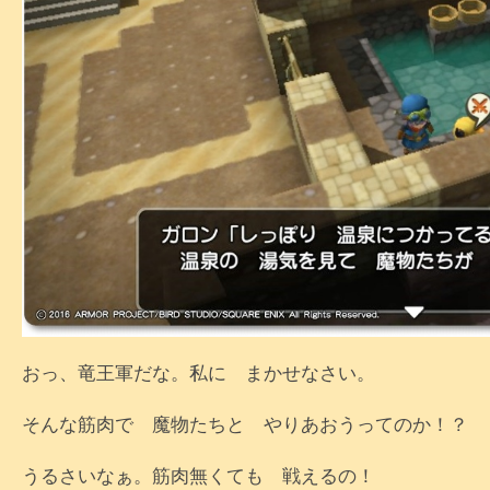
おっ、竜王軍だな。私に まかせなさい。
そんな筋肉で 魔物たちと やりあおうってのか！？
うるさいなぁ。筋肉無くても 戦えるの！