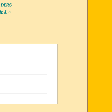
LDERS
せよ～