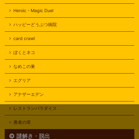
Heroic - Magic Duel
ハッピーどうぶつ病院
card crawl
ぼくとネコ
なめこの巣
エグリア
アナザーエデン
レストランパラダイス
勇者の塔
謎解き・脱出