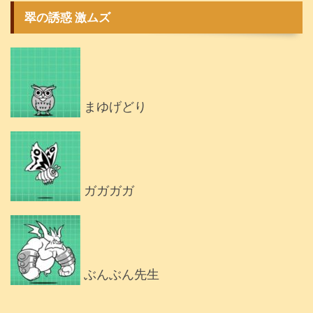
翠の誘惑 激ムズ
まゆげどり
ガガガガ
ぶんぶん先生