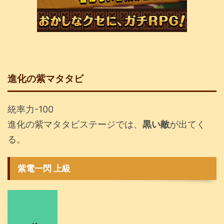
進化の紫マタタビ
統率力-100
進化の紫マタタビステージでは、
黒い敵
が出てく
る。
紫電一閃 上級