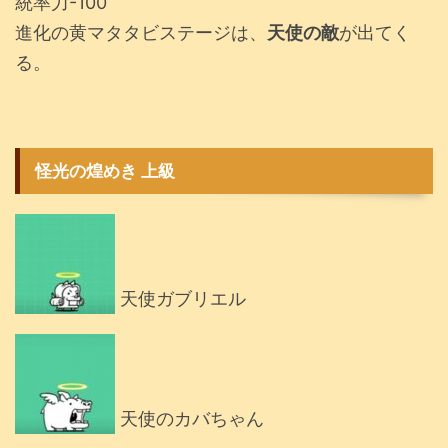
統率力-100
進化の黄マタタビステージは、
天使の敵
が出てく
る。
怪光の煌めき 上級
天使ガブリエル
天使のカバちゃん