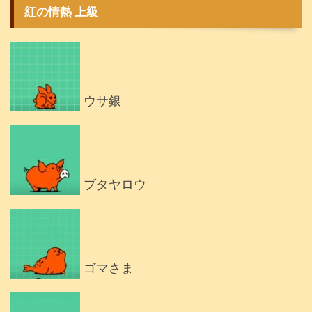
紅の情熱 上級
ウサ銀
ブタヤロウ
ゴマさま