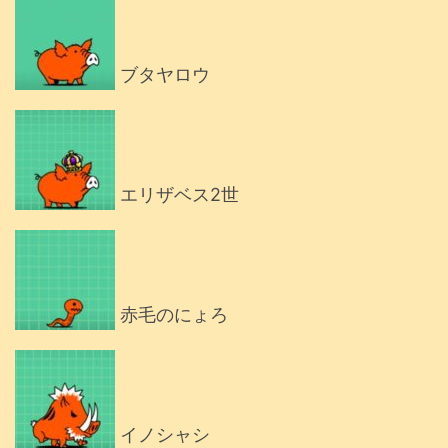
ブタヤロウ
エリザベス2世
赤毛のにょろ
イノシャシ