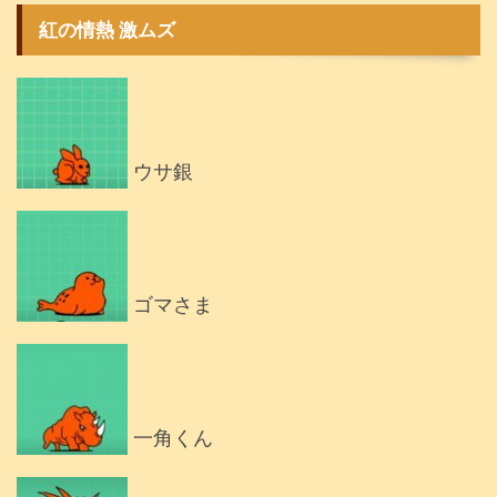
紅の情熱 激ムズ
ウサ銀
ゴマさま
一角くん