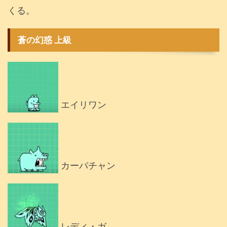
くる。
蒼の幻惑 上級
エイリワン
カーバチャン
レディ・ガ