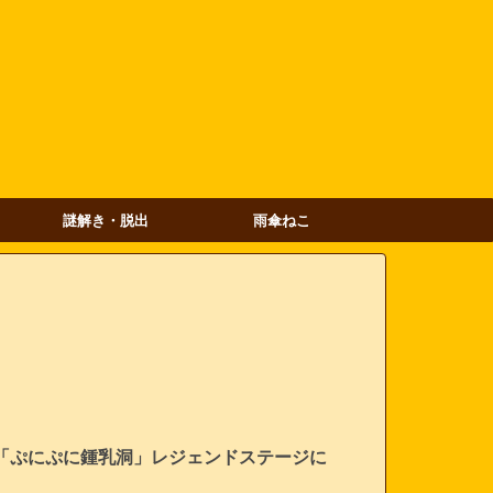
謎解き・脱出
雨傘ねこ
「ぷにぷに鍾乳洞」レジェンドステージに