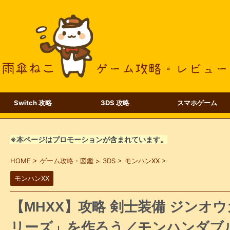
Switch 攻略
3DS 攻略
スマホゲーム
※本ページはプロモーションが含まれています。
HOME
>
ゲーム攻略・図鑑
>
3DS
>
モンハンXX
>
モンハンXX
【MHXX】攻略 剣士装備 ジンオ
リーズ」を作ろう／モンハンダブ