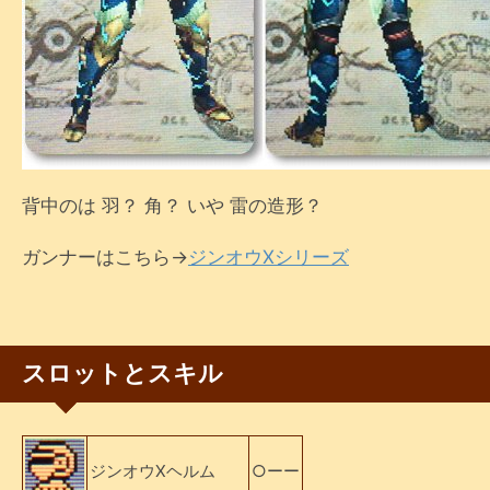
背中のは 羽？ 角？ いや 雷の造形？
ガンナーはこちら→
ジンオウXシリーズ
スロットとスキル
ジンオウXヘルム
○ーー