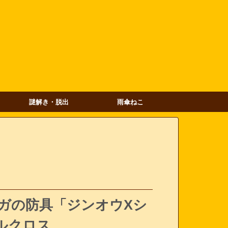
謎解き・脱出
雨傘ねこ
ウガの防具「ジンオウXシ
ルクロス