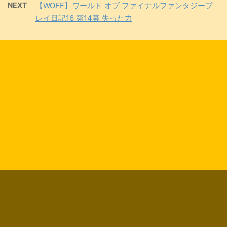
NEXT
【WOFF】ワールド オブ ファイナルファンタジープ
レイ日記16 第14幕 失った力