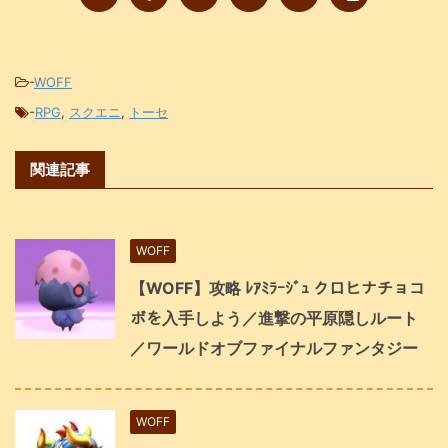
-
WOFF
-
RPG
,
スクエニ
,
トーセ
関連記事
WOFF
【WOFF】攻略 ﾚｱﾐﾗｰｼﾞｭ クロヒナチョコ
ボを入手しよう／進撃の平原隠しルート
／ワールドオブファイナルファンタジー
WOFF