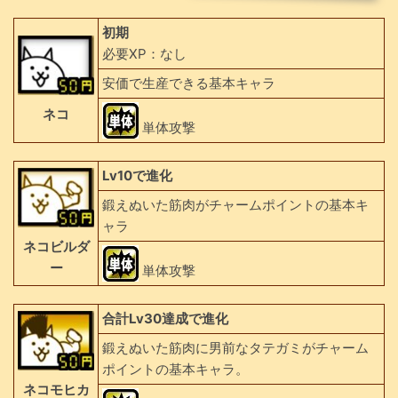
初期
必要XP：なし
安価で生産できる基本キャラ
ネコ
単体攻撃
Lv10で進化
鍛えぬいた筋肉がチャームポイントの基本キ
ャラ
ネコビルダ
ー
単体攻撃
合計Lv30達成で進化
鍛えぬいた筋肉に男前なタテガミがチャーム
ポイントの基本キャラ。
ネコモヒカ