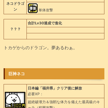
ネコドラゴ
ン
単体攻撃
合計Lv30達成で進化
？？？
トカゲからのドラゴン。夢あるわぁ。
巨神ネコ
日本編「福井県」クリア後に解放
必要XP：
超絶破壊力＆強靭な体力を備えた最高級のキ
ャラ（範囲攻撃）