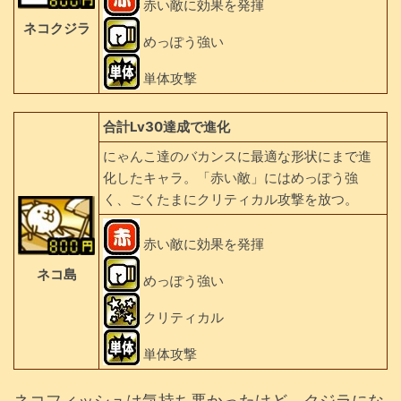
赤い敵に効果を発揮
ネコクジラ
めっぽう強い
単体攻撃
合計Lv30達成で進化
にゃんこ達のバカンスに最適な形状にまで進
化したキャラ。「赤い敵」にはめっぽう強
く、ごくたまにクリティカル攻撃を放つ。
赤い敵に効果を発揮
ネコ島
めっぽう強い
クリティカル
単体攻撃
ネコフィッシュは気持ち悪かったけど、クジラにな