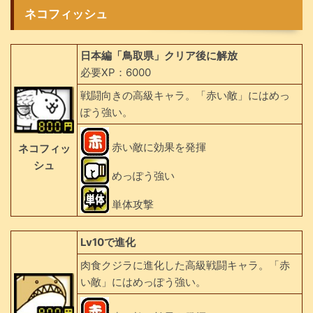
ネコフィッシュ
日本編「鳥取県」クリア後に解放
必要XP：6000
戦闘向きの高級キャラ。「赤い敵」にはめっ
ぽう強い。
赤い敵に効果を発揮
ネコフィッ
シュ
めっぽう強い
単体攻撃
Lv10で進化
肉食クジラに進化した高級戦闘キャラ。「赤
い敵」にはめっぽう強い。